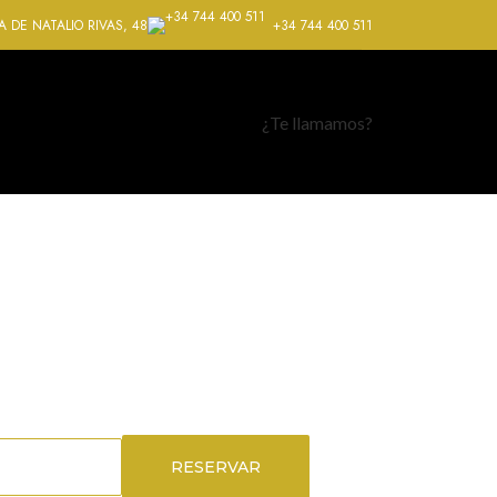
 DE NATALIO RIVAS, 48
+34 744 400 511
¿Te llamamos?
NAL
RESERVAR