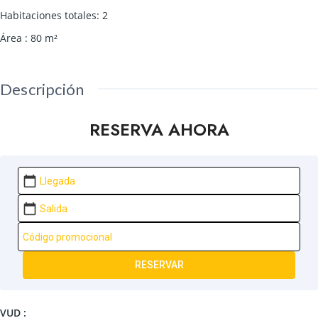
Habitaciones totales
:
2
Área
:
80
m²
Descripción
RESERVA AHORA
calendar_today
calendar_today
RESERVAR
VUD :