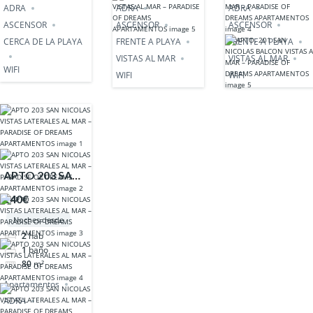
ADRA
ADRA
ADRA
ASCENSOR
ASCENSOR
ASCENSOR
CERCA DE LA PLAYA
FRENTE A PLAYA
FRENTE A PLAYA
VISTAS AL MAR
VISTAS AL MAR
WIFI
WIFI
WIFI
APTO 203 SAN
NICOLAS
140€
VISTAS
Noches desde
LATERALES AL
2
hab
MAR –
1
baño
PARADISE OF
80
m²
DREAMS
Apartamentos
APARTAMENTOS
ADRA