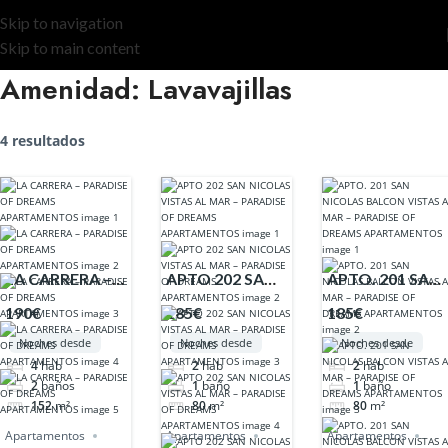
Skip to navigation
Skip to main content
Amenidad:
Lavavajillas
4 resultados
LA CARRERA –
APTO 202 SAN
APTO. 201 SAN
PARADISE OF
NICOLAS
NICOLAS
190€
185€
185€
DREAMS
VISTAS AL MAR
BALCON
Noches desde
Noches desde
Noches desde
APARTAMENTOS
– PARADISE OF
VISTAS AL MAR
4
hab
2
hab
2
hab
DREAMS
– PARADISE OF
2
baños
1
baño
1
baño
APARTAMENTOS
DREAMS
152
m²
80
m²
80
m²
APARTAMENTO
Apartamentos
Apartamentos
Apartamentos