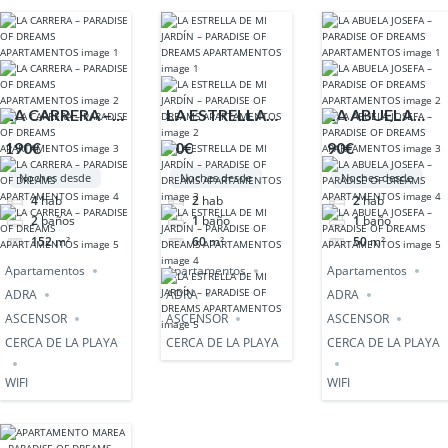
LA CARRERA –
LA ESTRELLA
LA ABUELA
PARADISE OF
DE MI JARDÍN –
JOSEFA –
190€
90€
90€
DREAMS
PARADISE OF
PARADISE OF
Noches desde
Noches desde
Noches desde
APARTAMENTOS
DREAMS
DREAMS
4
hab
2
hab
2
hab
APARTAMENTOS
APARTAMENTO
2
baños
1
baño
1
baño
152
m²
60
m²
50
m²
Apartamentos
Apartamentos
Apartamentos
ADRA
ADRA
ADRA
ASCENSOR
ASCENSOR
ASCENSOR
CERCA DE LA PLAYA
CERCA DE LA PLAYA
CERCA DE LA PLAYA
WIFI
WIFI